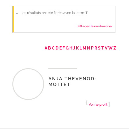
Les résultats ont été filtrés avec la lettre: T
Effacer la recherche
A
B
C
D
E
F
G
H
J
K
L
M
N
P
R
S
T
V
W
Z
ANJA
THEVENOD-
MOTTET
Voir le profil