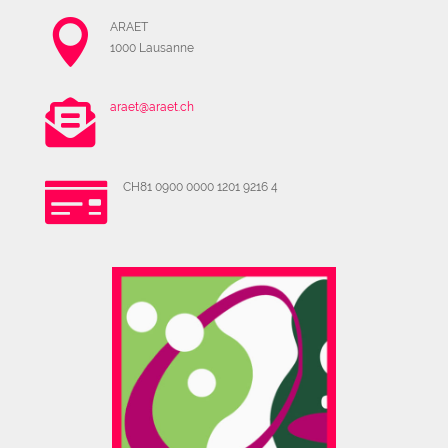

ARAET
1000 Lausanne

araet@araet.ch

CH81 0900 0000 1201 9216 4