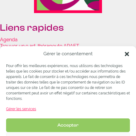
Liens rapides
Agenda
Trouver un.e art-thérapeute ARAET
Journal :
Regards sur l'art-thérapie
Gérer le consentement
Ressources documentaires
Fonds de soutien
Pour offrir les meilleures expériences, nous utilisons des technologies
F.A.Q.
telles que les cookies pour stocker et/ou accéder aux informations des
appareils. Le fait de consentir à ces technologies nous permettra de
traiter des données telles que le comportement de navigation ou les ID
À télécharger
uniques sur ce site. Le fait de ne pas consentir ou de retirer son
consentement peut avoir un effet négatif sur certaines caractéristiques et
fonctions.
Statuts
Procédure d'admission (membre PRO)
Gérer les services
Formulaire d'admission (membre PRO)
Code de déontologie de l'ARAET
Accepter
Code de déontologie de l'OdA ARTECURA