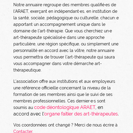
Notre annuaire regroupe des membres qualifié·es de
l’ARAET, exerçant en indépendant·es, en institution de
la santé, sociale, pédagogique ou culturelle, chacun·.e
apportant un accompagnement unique dans le
domaine de l’art-thérapie. Que vous cherchiez un·e
art-thérapeute spécialisé·e dans une approche
particulière, une région spécifique, ou simplement une
personnalité en accord avec la vôtre, notre annuaire
vous permettra de trouver l’art-thérapeute qui saura
vous accompagner dans votre démarche art-
thérapeutique.
L’association offre aux institutions et aux employeurs
une référence officieille concernant la niveau de la
formation de ses membres ainsi que le suivi de ses
membres professionnel·les. Ces dernier·e·s sont
code déontologique ARAET
, en
soumis au
accord avec l’
organe faîtier des art-thérapeutes
.
Vos coordonnées ont changé ? Merci de nous écrire à
Contacter
.