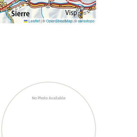
Leaflet
|
©
OpenStreetMap
, ©
swisstopo
No Photo Available