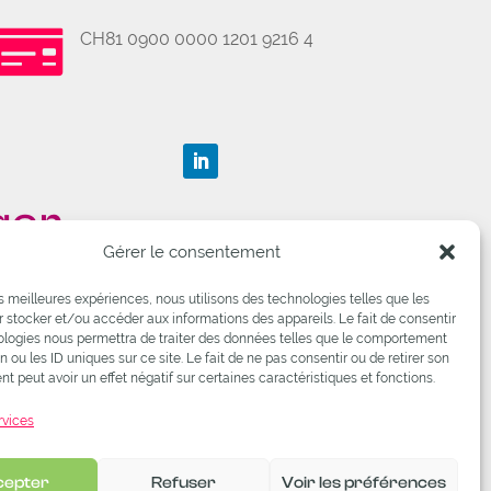

CH81 0900 0000 1201 9216 4
ger
Gérer le consentement
les meilleures expériences, nous utilisons des technologies telles que les
(membre
 stocker et/ou accéder aux informations des appareils. Le fait de consentir
ologies nous permettra de traiter des données telles que le comportement
n ou les ID uniques sur ce site. Le fait de ne pas consentir ou de retirer son
(membre
 peut avoir un effet négatif sur certaines caractéristiques et fonctions.
rvices
l'ARAET
l'OdA
cepter
Refuser
Voir les préférences