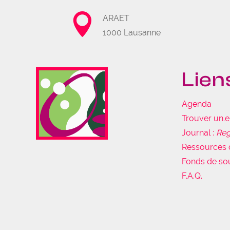

ARAET
1000 Lausanne
Lien
Agenda
Trouver un.
Journal :
Reg
Ressources 
Fonds de so
F.A.Q.