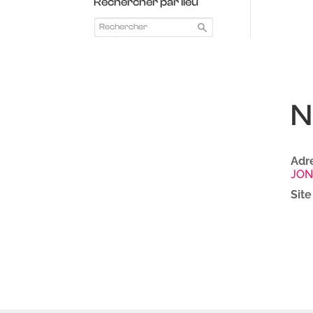
Rechercher par lieu
N
Adre
JON
Site