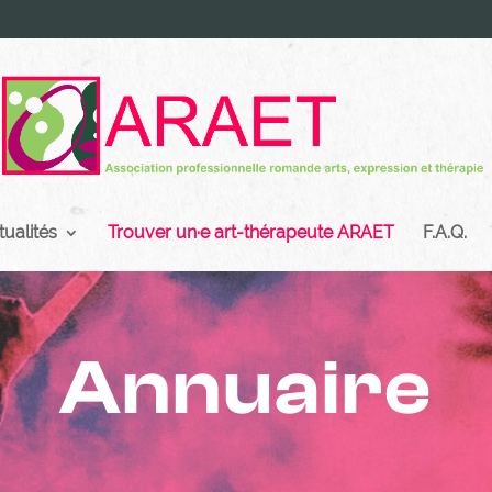
tualités
Trouver un·e art-thérapeute ARAET
F.A.Q.
Annuaire