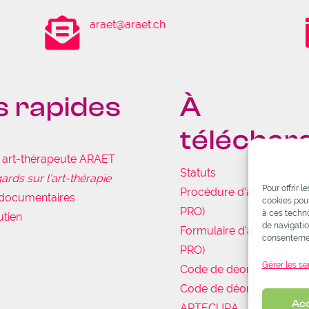

araet@araet.ch
s rapides
À
téléchar
e art-thérapeute ARAET
Statuts
ards sur l'art-thérapie
Pour offrir 
Procédure d'admission 
documentaires
cookies pour
PRO)
à ces techn
utien
de navigatio
Formulaire d'admission 
consentement
PRO)
Gérer les se
Code de déontologie de 
Code de déontologie de 
Ac
ARTECURA